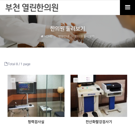
한의원 둘러보기
HOME
병원안내
한의원 둘러보기
Total 8 /
1 page
H
H
청력검사실
전산화팔강검사기