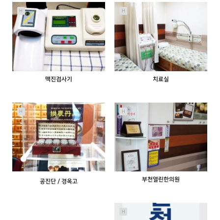
1393
04-11
1653
04-11
열린한의원
열린한의원
H
H
맥진검사기
치료실
1356
04-11
1339
04-11
열린한의원
열린한의원
H
H
부천열린한의원
공진단 / 경옥고
1336
04-11
1300
04-11
열린한의원
열린한의원
H