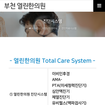
진단시스템
HOME
이명난청클리닉
진단치료시스템
- 열린한의원 Total Care System -
이비인후경
AMA-
PTA(미세청력진단기)
심안맥진기
① 열린한의원 진단시스템
체열진단기
유비펄스(맥파검사기)