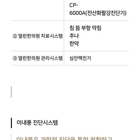
CP-
6000A(전산화팔강진단기)
침 뜸 부항 약침
추나
② 열린한의원 치료시스템
한약
③ 열린한의원 관리시스템
심안맥진기
이내풍 진단시스템