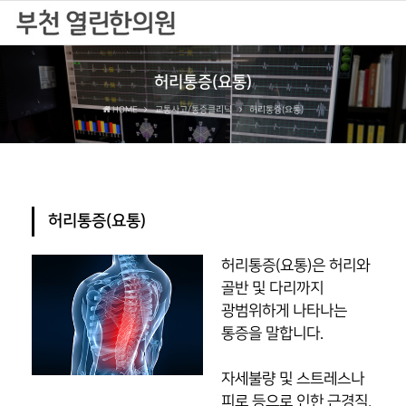
허리통증(요통)
HOME
교통사고/통증클리닉
허리통증(요통)
허리통증(요통)
허리통증(요통)은 허리와
골반 및 다리까지
광범위하게 나타나는
통증을 말합니다.
자세불량 및 스트레스나
피로 등으로 인한 근경직,